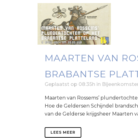
MAARTEN VAN RO
BRABANTSE PLAT
Geplaatst op 08:35h
in
Bijeenkomste
Maarten van Rossems’ plundertochten
Hoe de Geldersen Schijndel brandscha
van de Gelderse krijgsheer Maarten va
LEES MEER