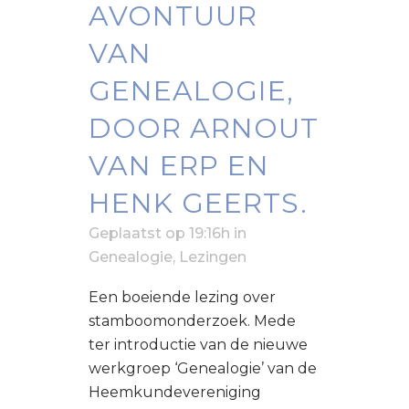
AVONTUUR
VAN
GENEALOGIE,
DOOR ARNOUT
VAN ERP EN
HENK GEERTS.
Geplaatst op 19:16h
in
Genealogie
,
Lezingen
Een boeiende lezing over
stamboomonderzoek. Mede
ter introductie van de nieuwe
werkgroep ‘Genealogie’ van de
Heemkundevereniging