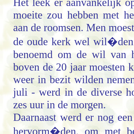
Het leek er aanvankelijk o
moeite zou hebben met he
aan de roomsen. Men moest 
de
oude
kerk wel wil�den
benoemd
om
de wil van 
boven de 20 jaar moesten 
weer in bezit wilden nem
juli - werd in de diverse 
zes uur in de morgen.
Daarnaast werd er nog ee
hervorm�den,
om
met be