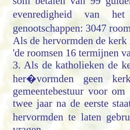
som betalen van 99 gulde
evenredigheid van he
genootschappen: 3047 roo
Als de hervormden de kerk 
'de roomsen 16 termijnen va
3. Als de katholieken de k
her�vormden geen ker
gemeentebestuur voor om 
twee jaar na de eerste sta
hervormden te laten gebr
vragen.