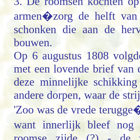
3. De roomsen kochten op
armen�zorg de helft van 
schonken die aan de her
bouwen.
Op 6 augustus 1808 volgd
met een lovende brief van 
deze minnelijke schikking
andere dorpen, waar de str
'Zoo was de vrede terugge�
want innerlijk bleef no
roomse zijde (?) - de v