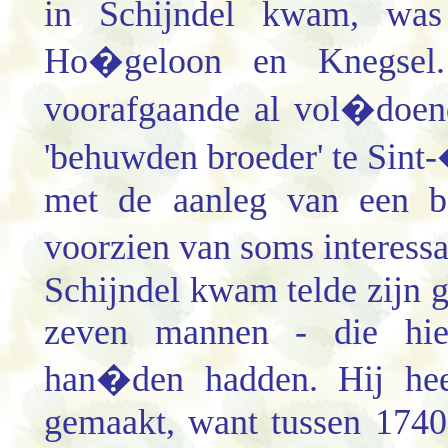
in Schijndel kwam, was 
Ho�geloon en Knegsel
voorafgaande al vol�doend
'behuwden broeder' te Sint
met de aanleg van een be
voorzien van soms interess
Schijndel kwam telde zijn 
zeven mannen - die hier
han�den hadden. Hij heef
gemaakt, want tussen 1740