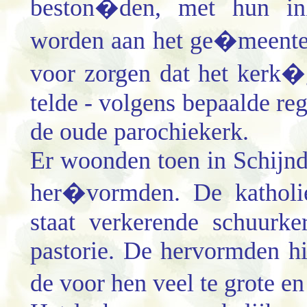
beston�den, met hun in
worden aan het ge�meenteb
voor zorgen dat het kerk�
telde - volgens bepaalde reg
de
oude
parochiekerk.
Er woonden toen in Schijnd
her�vormden. De katholi
staat verkerende schuurke
pastorie. De hervormden hi
de voor hen veel te grote e