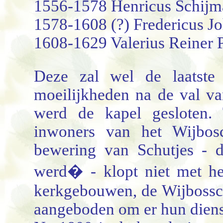
1556-1578 Henricus Schijma
1578-1608 (?) Fredericus Jo
1608-1629 Valerius Reiner P
Deze zal wel de laatste 
moeilijkheden na de val va
werd de kapel gesloten.
inwoners van het Wijbos
bewering van Schutjes - 
werd
�
- klopt niet met he
kerkgebouwen, de Wijbossc
aangeboden om er hun diens