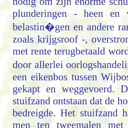
nodig om zijn enorme schul
plunderingen - heen en 
belastin�gen en andere ra
zoals krijgsroof -, overst
met rente terugbetaald wor
door allerlei oorlogshande
een eikenbos tussen Wijbo
gekapt en weggevoerd. D
stuifzand ontstaan dat de h
bedreigde. Het stuifzand h
men ten tweemalen met 