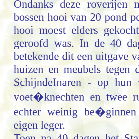
Ondanks deze roverijen m
bossen hooi van 20 pond per
hooi moest elders gekoch
geroofd was. In de 40 dag
betekende dit een uitgave 
huizen en meubels tegen d
SchijndeInaren - op hun 
voet�knechten en twee ru
echter weinig be�ginnen 
eigen leger.
Toen na 40 dagen het Stat