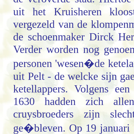
uit het Kruisheren kloo
vergezeld van de klompenm
de schoenmaker Dirck Her
Verder worden nog genoem
personen 'wesen�de ketela
uit Pelt - de welcke sijn g
ketellappers. Volgens ee
1630 hadden zich allen
cruysbroeders zijn slec
ge�bleven. Op 19 januari 