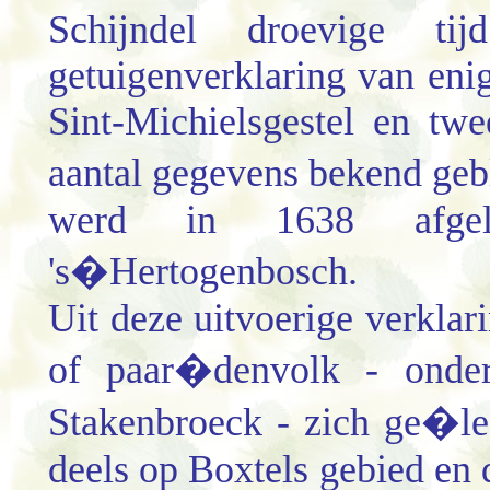
Schijndel droevige t
getuigenverklaring van eni
Sint-Michielsgestel en twe
aantal gegevens bekend ge
werd in 1638 afgel
's�
Hertogenbosch.
Uit deze uitvoerige verklar
of paar�denvolk - onder 
Stakenbroeck - zich ge�l
deels op Boxtels gebied en 