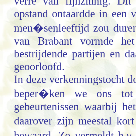
verre van fijnzinnig. Di
opstand ontaardde in een 
men�senleeftijd zou duren
van Brabant vormde het 
bestrijdende partijen en da
geoorloofd.
In deze verkenningstocht d
beper�ken we ons tot 
gebeurtenissen waarbij he
daarover zijn meestal kort
bewaard. Zo vermeldt b.v.