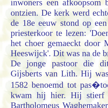
inwoners een afkoopsom 
ontzien. De kerk werd echt
de 18e eeuw stond op een
priesterkoor te lezen: 'D
het choer gemaeckt door 
Heeswijck'. Dit was na de 
De jonge pastoor die di
Gijsberts van Lith. Hij wa
1582 benoemd tot pas�too
kwam hij hier. Hij stier
Bartholomeus Waghemakers