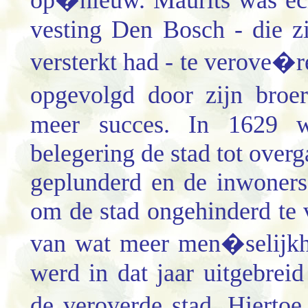
op�nieuw. Maurits was ech
vesting Den Bosch - die zi
versterkt had - te verove�r
opgevolgd door zijn broe
meer succes. In 1629 w
belegering de stad tot over
geplunderd en de inwoners
om de stad ongehinderd te v
van wat meer men�selijkh
werd in dat jaar uitgebreid
de veroverde stad. Hiertoe