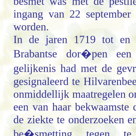
besmet was met de pestile
ingang van 22 september 
worden.
In de jaren 1719 tot en 
Brabantse dor�pen een b
gelijkenis had met de gev
gesignaleerd te Hilvarenb
onmiddellijk maatregelen om
een van haar bekwaamste 
de ziekte te onderzoeken e
be�smetting tegen te