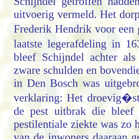
Schijndel getroffen hadd
uitvoerig vermeld. Het dor
Frederik Hendrik voor een
laatste legerafdeling in 
bleef Schijndel achter al
zware schulden en bovendie
in Den Bosch was uitgebr
verklaring: Het droevig�s
de pest uitbrak die blee
pestilentiale ziekte was zo
van de inwoners daaraan ge