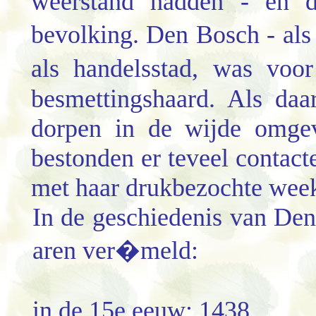
weerstand hadden - en d
bevolking. Den Bosch - als
als handelsstad, was voo
besmettingshaard. Als da
dorpen in de wijde omgev
bestonden er teveel contacte
met haar drukbezochte week
In de geschiedenis van De
aren ver�meld:
in de 15e eeuw: 1438